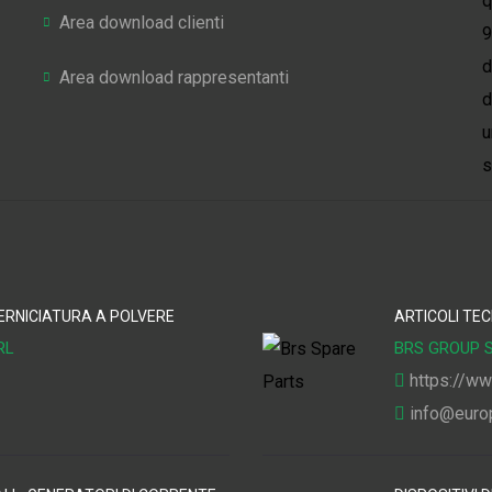
q
Area download clienti
9
d
Area download rappresentanti
d
u
s
 VERNICIATURA A POLVERE
ARTICOLI TEC
RL
BRS GROUP S
https://ww
info@euro