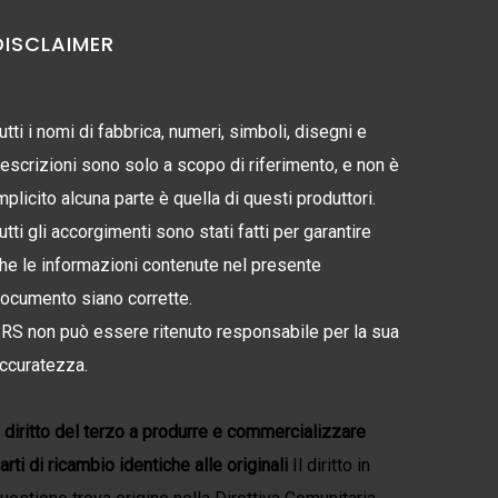
DISCLAIMER
utti i nomi di fabbrica, numeri, simboli, disegni e
escrizioni sono solo a scopo di riferimento, e non è
mplicito alcuna parte è quella di questi produttori.
utti gli accorgimenti sono stati fatti per garantire
he le informazioni contenute nel presente
ocumento siano corrette.
RS non può essere ritenuto responsabile per la sua
ccuratezza.
l diritto del terzo a produrre e commercializzare
arti di ricambio identiche alle originali
Il diritto in