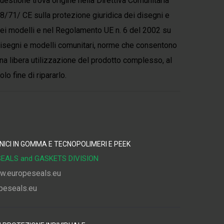
uestione trova origine nella Direttiva Comunitaria
8/71/ CE sulla protezione giuridica dei disegni e
ei modelli e nel Regolamento UE n. 6 del 2002 su
isegni e modelli comunitari, norme che consentono
na libera utilizzazione del prodotto complesso, al
olo fine di ripararlo.
NICI IN GOMMA E TECNOPOLIMERI E PEEK
EALS and GASKETS DIVISION
w.europeseals.eu
peseals.eu