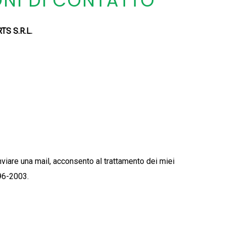
NI DI CONTATTO
S S.R.L.
nviare una mail, acconsento al trattamento dei miei
196-2003.