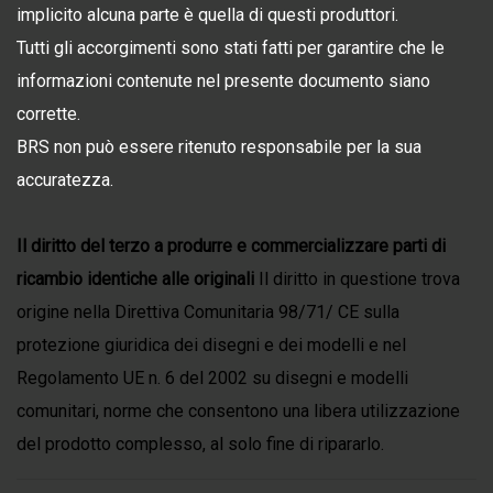
implicito alcuna parte è quella di questi produttori.
Tutti gli accorgimenti sono stati fatti per garantire che le
informazioni contenute nel presente documento siano
corrette.
BRS non può essere ritenuto responsabile per la sua
accuratezza.
Il diritto del terzo a produrre e commercializzare parti di
ricambio identiche alle originali
Il diritto in questione trova
origine nella Direttiva Comunitaria 98/71/ CE sulla
protezione giuridica dei disegni e dei modelli e nel
Regolamento UE n. 6 del 2002 su disegni e modelli
comunitari, norme che consentono una libera utilizzazione
del prodotto complesso, al solo fine di ripararlo.